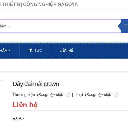
 THIẾT BỊ CÔNG NGHIỆP NAGOYA
PHẨM
TIN TỨC
LIÊN HỆ
n
Dây đai mài crown
Thương hiệu: (
Đang cập nhật ...
)
Loại: (
Đang cập nhật ...
)
Liên hệ
Mô tả :