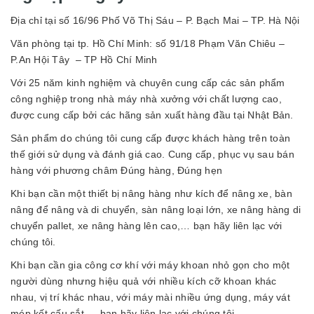
Địa chỉ tại số 16/96 Phố Võ Thị Sáu – P. Bạch Mai – TP. Hà Nội
Văn phòng tại tp. Hồ Chí Minh: số 91/18 Phạm Văn Chiêu –
P.An Hội Tây – TP Hồ Chí Minh
Với 25 năm kinh nghiệm và chuyên cung cấp các sản phẩm
công nghiệp trong nhà máy nhà xưởng với chất lượng cao,
được cung cấp bởi các hãng sản xuất hàng đầu tại Nhật Bản.
Sản phẩm do chúng tôi cung cấp được khách hàng trên toàn
thế giới sử dụng và đánh giá cao. Cung cấp, phục vụ sau bán
hàng với phương châm Đúng hàng, Đúng hẹn
Khi bạn cần một thiết bị nâng hàng như kích để nâng xe, bàn
nâng để nâng và di chuyển, sàn nâng loại lớn, xe nâng hàng di
chuyển pallet, xe nâng hàng lên cao,… bạn hãy liên lạc với
chúng tôi.
Khi bạn cần gia công cơ khí với máy khoan nhỏ gọn cho một
người dùng nhưng hiệu quả với nhiều kích cỡ khoan khác
nhau, vị trí khác nhau, với máy mài nhiều ứng dụng, máy vát
mép kết cấu sắt,… bạn hãy liên lạc với chúng tôi.