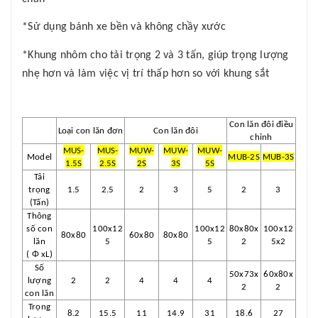
*Sử dụng bánh xe bền và không chầy xước
*Khung nhôm cho tải trọng 2 và 3 tấn, giúp trọng lượng
nhẹ hơn và làm việc vị trí thấp hơn so với khung sắt
Con lăn đôi điều
Loại con lăn đơn
Con lăn đôi
chỉnh
MUS-
MUS-
MUW-
MUW-
MUW-
Model
MUB-2S
MUB-3S
1.5S
2.5S
2S
3S
5S
Tải
trọng
1.5
2.5
2
3
5
2
3
(Tấn)
Thông
số con
100x12
100x12
80x80x
100x12
80x80
60x80
80x80
lăn
5
5
2
5x2
(
Φ xL)
Số
50x73x
60x80x
lượng
2
2
4
4
4
2
2
con lăn
Trọng
8.2
15.5
11
14.9
31
18.6
27