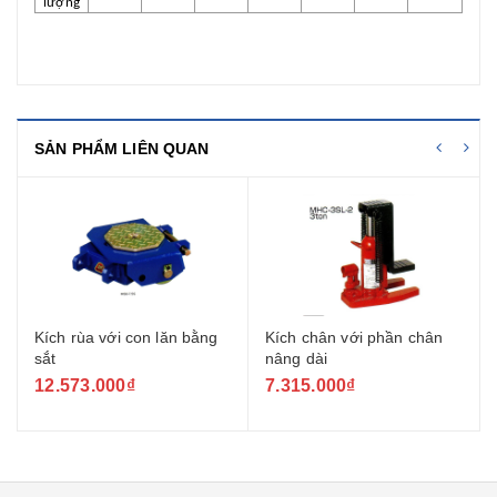
lượng
SẢN PHẨM LIÊN QUAN
với con lăn bằng
Kích chân với phần chân
Kích thủy lực 
nâng dài
000₫
7.315.000₫
26.692.000₫