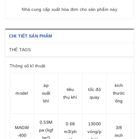
Nhà cung cấp xuất hóa đơn cho sản phẩm này
CHI TIẾT SẢN PHẨM
THẺ TAGS
Thông số kĩ thuật
áp
kích
tiêu
tốc độ
model
suất
thước
thụ khí
quay
khí
ống
0.59M
0.68
13000
MAGW
3/8
pa (kgf
m3/ph
vòng/p
-400
inch
/m²)