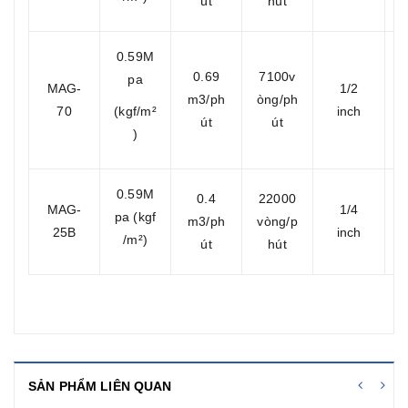
út
hút
0.59M
0.69
7100v
pa
MAG-
1/2
m3/ph
òng/ph
70
(kgf/m²
inch
út
út
)
0.59M
0.4
22000
MAG-
1/4
pa (kgf
m3/ph
vòng/p
25B
inch
/m²)
út
hút
SẢN PHẨM LIÊN QUAN