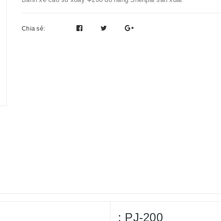
Chia sẻ:
: PJ-200