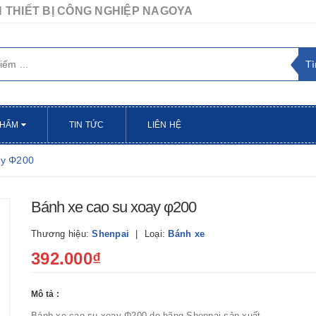
 THIẾT BỊ CÔNG NGHIỆP NAGOYA
PHẨM
TIN TỨC
LIÊN HỆ
ay Φ200
Bánh xe cao su xoay φ200
Thương hiệu:
Shenpai
Loại:
Bánh xe
392.000₫
Mô tả :
Bánh xe cao su xoay Φ200 do hãng Shenpai sản xuất