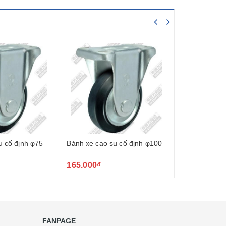
u cố định φ75
Bánh xe cao su cố định φ100
Bánh xe cao 
165.000₫
280.000₫
FANPAGE