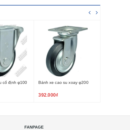
u cố định φ100
Bánh xe cao su xoay φ200
Bánh xe cao 
392.000₫
280.000₫
FANPAGE