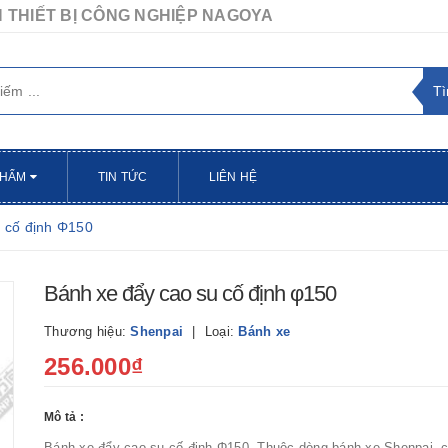
 THIẾT BỊ CÔNG NGHIỆP NAGOYA
PHẨM
TIN TỨC
LIÊN HỆ
 cố định Φ150
Bánh xe đẩy cao su cố định φ150
Thương hiệu:
Shenpai
Loại:
Bánh xe
256.000₫
Mô tả :
Bánh xe đẩy cao su cố định Φ150, Thuộc dòng bánh xe Shenpai, c