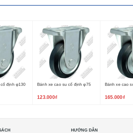
 cố định φ130
Bánh xe cao su cố định φ75
Bánh xe cao s
123.000₫
165.000₫
SÁCH
HƯỚNG DẪN