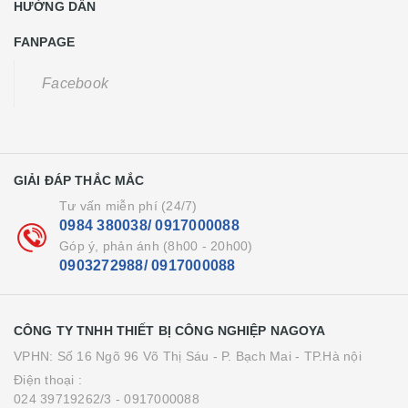
HƯỚNG DẪN
FANPAGE
GIẢI ĐÁP THẮC MẮC
Tư vấn miễn phí (24/7)
0984 380038/ 0917000088
Góp ý, phản ánh (8h00 - 20h00)
0903272988/ 0917000088
CÔNG TY TNHH THIẾT BỊ CÔNG NGHIỆP NAGOYA
VPHN: Số 16 Ngõ 96 Võ Thị Sáu - P. Bạch Mai - TP.Hà nội
Điện thoại :
024 39719262/3
- 0917000088
VP HCM: 91/18 Phạm Văn Chiêu - P. An Hội Tây - TP.HCM
Điện thoại :