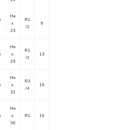
He
6
R1
x.
9
5
/2
23
He
R1
5
x.
13
/2
29
He
R3
5
x.
16
/4
32
He
5
x.
R1
16
36