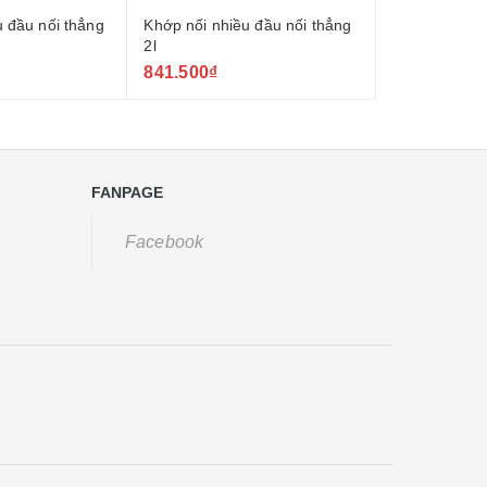
u đầu nối thẳng
Khớp nối nhiều đầu nối thẳng
Khớp nối đầu
2l
chất liệu đồn
841.500₫
Liên hệ
FANPAGE
Facebook