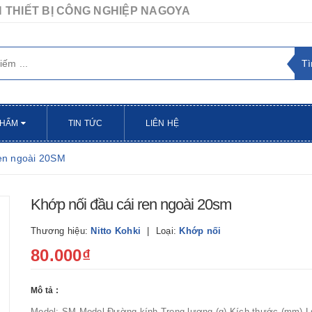
 THIẾT BỊ CÔNG NGHIỆP NAGOYA
PHẨM
TIN TỨC
LIÊN HỆ
ren ngoài 20SM
Khớp nối đầu cái ren ngoài 20sm
Thương hiệu:
Nitto Kohki
Loại:
Khớp nối
80.000₫
Mô tả :
Model: SM Model Đường kính Trọng lượng (g) Kích thước (mm) 