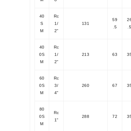
40
Rc
59
2
S
1/
131
.5
.
M
2"
40
Rc
0S
1/
213
63
3
M
2"
60
Rc
0S
3/
260
67
3
M
4"
80
Rc
0S
288
72
3
1"
M