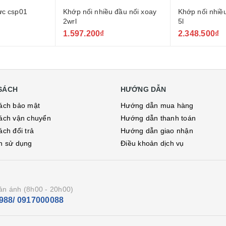
ực csp01
Khớp nối nhiều đầu nối xoay
Khớp nối nhiề
2wrl
5l
1.597.200₫
2.348.500₫
SÁCH
HƯỚNG DẪN
ách bảo mật
Hướng dẫn mua hàng
ách vận chuyển
Hướng dẫn thanh toán
ách đổi trả
Hướng dẫn giao nhận
h sử dụng
Điều khoản dịch vụ
ản ánh (8h00 - 20h00)
988/ 0917000088