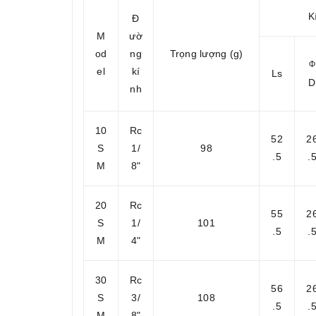
K
Đ
M
ườ
od
ng
Trọng lượng (g)
Φ
el
kí
Ls
D
nh
10
Rc
52
2
S
1/
98
.5
.
M
8"
20
Rc
55
2
S
1/
101
.5
.
M
4"
30
Rc
56
2
S
3/
108
.5
.
M
8"