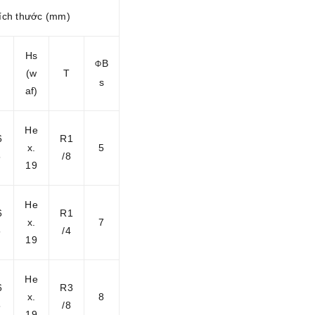
ích thước (mm)
Hs
B
Φ
(w
T
s
af)
He
6
R1
x.
5
5
/8
19
He
6
R1
x.
7
5
/4
19
He
6
R3
x.
8
5
/8
19