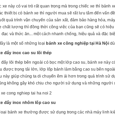
c xe này có vai trò rất quan trọng mà trong chiếc xe thì bánh 
c thiết bị có bánh xe thì người mua sẽ rất lưu tâm đến vấn đề
suốt quá trình vận chuyển của sản xất, đảm bảo hàng hóa, má
e chất lượng thì đồng thời công việc của bạn cũng sẽ có hi
 đạc và thức ăn... một cách nhanh chống, hiệu quả và đặc biệ
ây là một số những loại
bánh xe công nghiệp tại Hà Nội
dù
e đẩy inox cao su lõi thép
 đẩy lõi thép bên ngoài có bọc một lớp cao su, bánh xe này c
u được trọng tải lớn, lớp lốp bánh làm bằng cao su bên ngoài
u này giúp chúng ta di chuyển êm ái hơn trong quá trình sử d
ũng không gây khó chịu cho người sử dụng và những người 
e đẩy inox nhôm lốp cao su
 loại bánh xe thường được sử dụng trong các nhà máy linh k