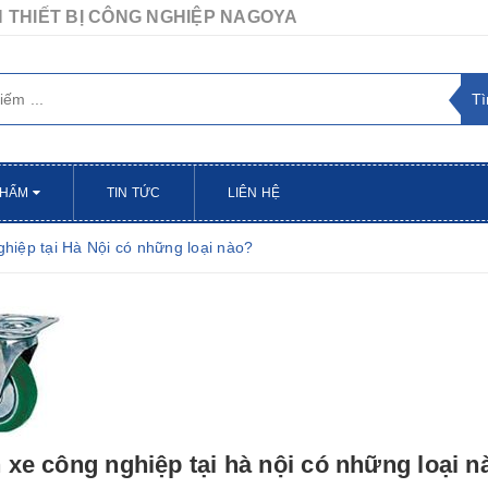
 THIẾT BỊ CÔNG NGHIỆP NAGOYA
PHẨM
TIN TỨC
LIÊN HỆ
hiệp tại Hà Nội có những loại nào?
 - Thương hiệu Tajima
Khớp nối nhanh NAC
ến
14/12/2020
Hải Thao
11/12/2020
 xe công nghiệp tại hà nội có những loại n
u dụng cụ nổi tiếng tại
KHỚP NỐI NHANH NAC (NAGAHORI)
ajima đã có đại lý chính thức
Được sản xuất tại Nhật Bản Khớp nối