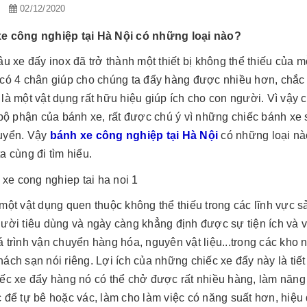
n
02/12/2020
m: Công ty TNHH thiết bị
nhanh còn có một cái tên gọi khác là cút
 Nagoya, địa chỉ tại số 16/96
nối nhanh hay co nối. Ngày càng được
[Đọc tiếp...]
e công nghiệp tại Hà Nội có những loại nào?
...
sử dụng rộng rãi: trong nhà xưởng,
Garage xe, xưởng ...
âu xe đấy inox đã trở thành một thiết bị không thể thiếu của
 có 4 chân giúp cho chúng ta đẩy hàng được nhiều hơn, chắc
là một vật dụng rất hữu hiệu giúp ích cho con người. Vì vậy 
 bộ phận của bánh xe, rất được chú ý vì những chiếc bánh xe s
uyển. Vậy
bánh xe công nghiệp tại Hà Nội
có những loại nào
a cùng đi tìm hiểu.
một vật dụng quen thuộc không thể thiếu trong các lĩnh vực sả
ười tiêu dùng và ngày càng khẳng định được sự tiện ích và va
 trình vận chuyển hàng hóa, nguyên vật liệu...trong các kho
ách sạn nói riêng. Lợi ích của những chiếc xe đẩy này là tiết
ếc xe đẩy hàng nó có thể chở được rất nhiều hàng, làm năng 
 để tự bê hoặc vác, làm cho làm việc có năng suất hơn, hiệu