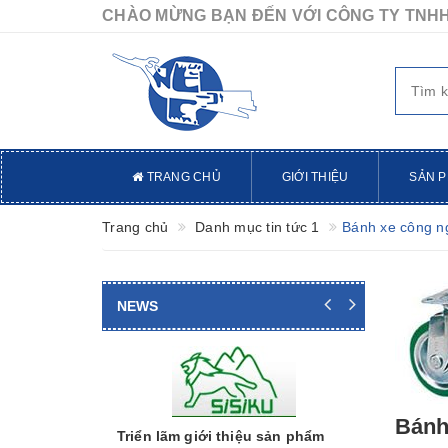
CHÀO MỪNG BẠN ĐẾN VỚI CÔNG TY TNHH
TRANG CHỦ
GIỚI THIỆU
SẢN 
Trang chủ
Danh mục tin tức 1
Bánh xe công ng
NEWS
Thước đo
Minh Chi
Bánh
Thương hiệ
Triển lãm giới thiệu sản phẩm
Nhật Bản: T