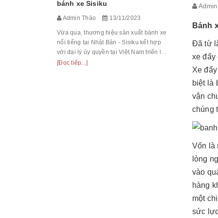
bánh xe Sisiku
Admi
tại Việt Na
Admin Thảo
13/11/2023
công nghiệp
[Đọc tiếp...]
Bánh x
Võ Thị Sáu H
Vừa qua, thương hiệu sản xuất bánh xe
nối tiếng tại Nhật Bản - Sisiku kết hợp
Đã từ l
với đại lý ủy quyền tại Việt Nam triển lãm
xe đẩy
giới thiệu bánh xe và các sản phẩm xe
[Đọc tiếp...]
Xe đẩy 
đẩy tay, phanh cao su.
biệt là
vận ch
chúng t
Vốn là 
lòng ng
vào quá
hàng kh
một chi
sức lực