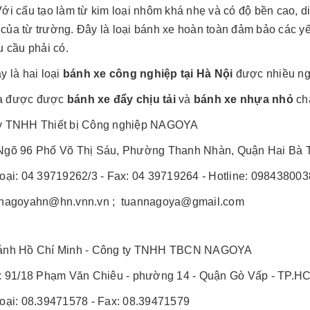
ới cấu tạo làm từ kim loại nhôm khá nhẹ và có độ bền cao, d
của từ trường. Đây là loại bánh xe hoàn toàn đảm bảo các yế
u cầu phải có.
y là hai loại
bánh xe công nghiệp tại Hà Nội
được nhiều ng
a được được
bánh xe đẩy chịu tải
và
bánh xe nhựa nhỏ
chấ
y TNHH Thiết bị Công nghiệp NAGOYA
Ngõ 96 Phố Võ Thị Sáu, Phường Thanh Nhàn, Quận Hai Bà T
hoại: 04 39719262/3 - Fax: 04 39719264 - Hotline: 098438003
 nagoyahn@hn.vnn.vn ; tuannagoya@gmail.com
ánh Hồ Chí Minh - Công ty TNHH TBCN NAGOYA
ỉ: 91/18 Phạm Văn Chiêu - phường 14 - Quận Gò Vấp - TP.H
hoại: 08.39471578 - Fax: 08.39471579