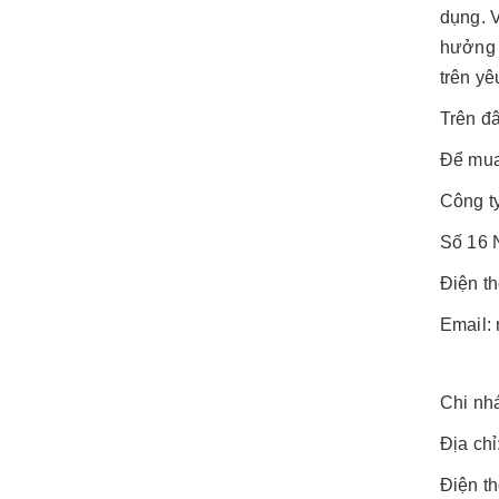
dụng. V
hưởng 
trên yê
Trên đâ
Để mu
Công t
Số 16 
Điện t
Email:
Chi nh
Địa ch
Điện t