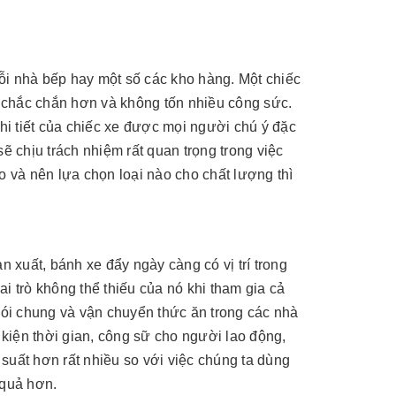
lực còn có tên gọi khác là con đội thủy
Pallet, xe nâng stacker, xe nân
lực là một thiết bị hình trụ, nó có khả
bàn nâng thủy lực, trụ nâng xe
năng thay đổi chiều cao và chuyển đổi
garage với nhiều lựa chọn ch
[Đọc tiếp...]
[Đọc tiếp...]
lực đẩy của áp suất dầu tro...
hàng về tải trọng, kích thước cà
 mỗi nhà bếp hay một số các kho hàng. Một chiếc
 chắc chắn hơn và không tốn nhiều công sức.
chi tiết của chiếc xe được mọi người chú ý đặc
ẽ chịu trách nhiệm rất quan trọng trong việc
 và nên lựa chọn loại nào cho chất lượng thì
n xuất, bánh xe đẩy ngày càng có vị trí trong
i trò không thể thiếu của nó khi tham gia cả
 nói chung và vận chuyển thức ăn trong các nhà
 kiện thời gian, công sữ cho người lao động,
suất hơn rất nhiều so với việc chúng ta dùng
 quả hơn.