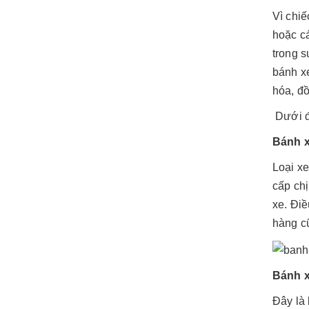
Vì chiế
hoặc cá
trong 
bánh x
hóa, đồ
Dưới đ
Bánh x
Loại xe
cấp chị
xe. Điề
hàng c
Bánh x
Đây là