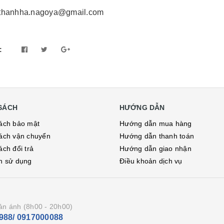
 thanhha.nagoya@gmail.com
:
SÁCH
HƯỚNG DẪN
ách bảo mật
Hướng dẫn mua hàng
ách vận chuyển
Hướng dẫn thanh toán
ách đổi trả
Hướng dẫn giao nhận
h sử dụng
Điều khoản dịch vụ
ản ánh (8h00 - 20h00)
988/ 0917000088