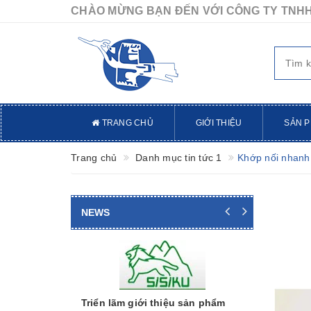
CHÀO MỪNG BẠN ĐẾN VỚI CÔNG TY TNHH
TRANG CHỦ
GIỚI THIỆU
SẢN 
Trang chủ
Danh mục tin tức 1
Khớp nối nhan
NEWS
Thước đo
Minh Chi
Thương hiệ
Triển lãm giới thiệu sản phẩm
Nhật Bản: T