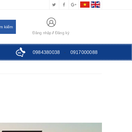
Đăng nhập
Đăng ký
0984380038
-
0917000088
Vì sao nên chọn mua kích thủy
Thương Hiệu Bishamon -
lực Masada - Nhật Bản
Bản
Nguyễn Thanh Hà
08/12/2020
Minh Chiến
07/12/2020
1. Khái Niệm Kích Thủy lực Kích thủy
Xe nâng Bishamon gồm có: 