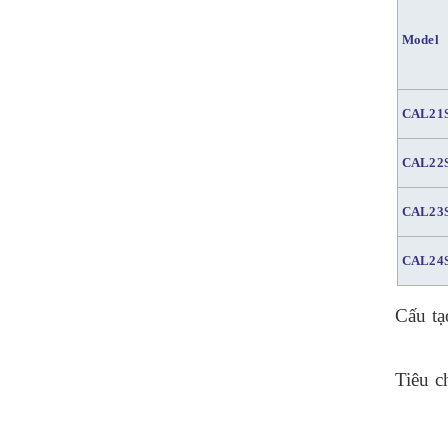
Model
CAL21
CAL22
CAL23
CAL24
Cấu tạ
Tiêu c