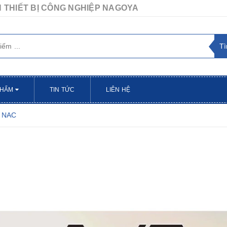
 THIẾT BỊ CÔNG NGHIỆP NAGOYA
PHẨM
TIN TỨC
LIÊN HỆ
h NAC
 - Thương hiệu Tajima
Khớp nối nhanh NAC
ến
14/12/2020
Hải Thao
11/12/2020
u dụng cụ nổi tiếng tại
KHỚP NỐI NHANH NAC (NAGAHORI)
ajima đã có đại lý chính thức
Được sản xuất tại Nhật Bản Khớp nối