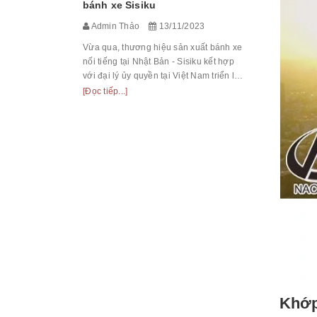
bánh xe Sisiku
tại Việt Na
Admin Thảo
13/11/2023
công nghiệp
[Đọc tiếp...]
Võ Thị Sáu H
Vừa qua, thương hiệu sản xuất bánh xe
nối tiếng tại Nhật Bản - Sisiku kết hợp
với đại lý ủy quyền tại Việt Nam triển lãm
giới thiệu bánh xe và các sản phẩm xe
[Đọc tiếp...]
đẩy tay, phanh cao su.
Khớp