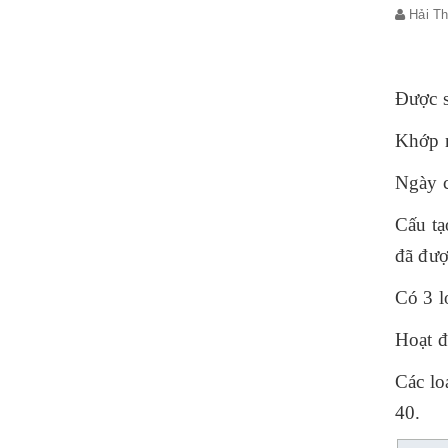
Hải T
Được s
Khớp n
Ngày c
Cấu tạ
đã đượ
Có 3 l
Hoạt đ
Các lo
40.