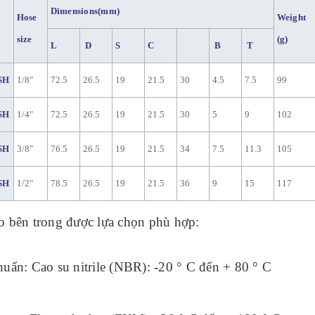
Dimensions(mm)
Hose
Weight
size
(g)
L
D
S
C
B
T
SH
1/8"
72.5
26.5
19
21.5
30
4.5
7.5
99
SH
1/4"
72.5
26.5
19
21.5
30
5
9
102
SH
3/8"
76.5
26.5
19
21.5
34
7.5
11.3
105
SH
1/2"
78.5
26.5
19
21.5
36
9
15
117
o bên trong được lựa chọn phù hợp:
huẩn:
Cao su nitrile (NBR): -20 ° C đến + 80 ° C