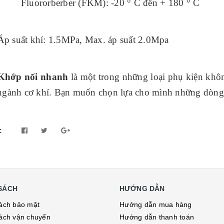
Fluororberber (FKM): -20 ° C đến + 180 ° C
Áp suất khí: 1.5MPa, Max. áp suất 2.0Mpa
Khớp nối nhanh
là một trong những loại phụ kiện khô
ngành cơ khí. Bạn muốn chọn lựa cho mình những dòng
:
SÁCH
HƯỚNG DẪN
ách bảo mật
Hướng dẫn mua hàng
ách vận chuyển
Hướng dẫn thanh toán