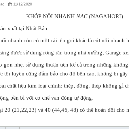
hao
11/12/2020
KHỚP NỐI NHANH
NAC
(NAGAHORI)
ản xuất tại Nhật Bản
ối nhanh còn có một cái tên gọi khác là cút nối nhanh h
àng được sử dụng rộng rãi: trong nhà xưởng, Garage x
o gọn nhẹ, sử dụng thuận tiện kể cả trong những không
c tôi luyện cứng đảm bảo cho độ bền cao, không bị gãy
oại chất liệu kim loại chính: thép, đồng, thép không gỉ
ộng bền bỉ với cơ chế van đóng tự động.
ại 20 (21,22,23) và 40 (44,46, 48) có thể hoán đổi cho