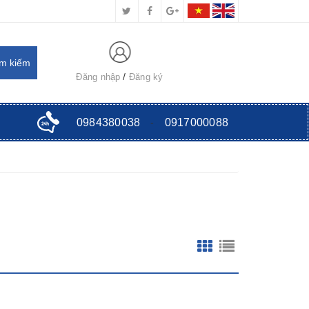
Đăng nhập
Đăng ký
0984380038
-
0917000088