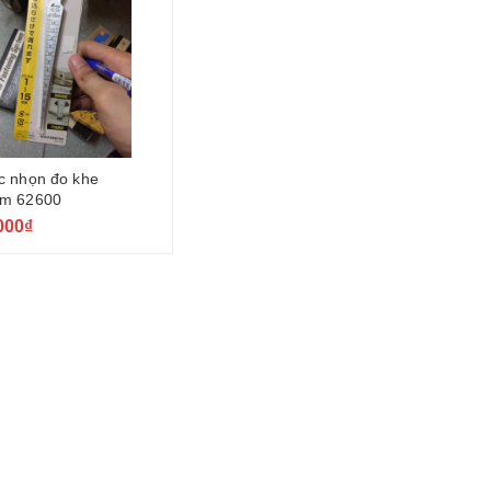
 nhọn đo khe
m 62600
000₫