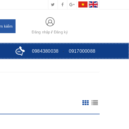
Đăng nhập
Đăng ký
0984380038
-
0917000088